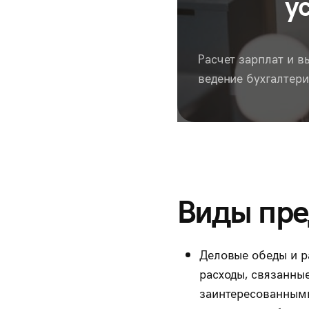
у
Расчет зарплат и в
ведение бухгалтер
Виды пре
Деловые обеды и р
расходы, связанны
заинтересованными