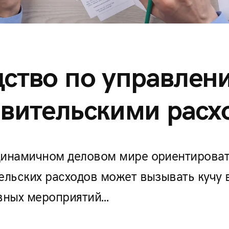
дство по управлен
авительскими рас
инамичном деловом мире ориентироват
ельских расходов может вызывать кучу 
вных мероприятий…