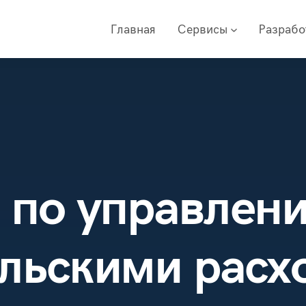
Главная
Сервисы
Разраб
 по управлен
ельскими расх