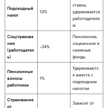
ставка,
Подоходный
13%
удерживается
налог
работодателе
м
Соцстрахова
Пенсионное,
ние
социальное и
~34%
(работодател
смежные
ь)
фонды
Удерживаютс
Пенсионные
я вместе с
взносы
1%
подоходным
работника
налогом
Страхование
Зависит от
от