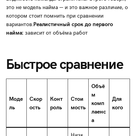
это не модель найма — и это важное различие, о
котором стоит помнить при сравнении
вариантов.
Реалистичный срок до первого
найма:
зависит от объёма работ
Быстрое сравнение
Объё
м
Моде
Скор
Конт
Стои
Для
комп
ль
ость
роль
мость
кого
лаенс
а
Низк